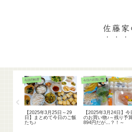
佐藤家
今日のお買い物
今日の料理
日】今日
【2025年3月25日～29
【2025年3月24日】今
を消費！
日】まとめて今日のご飯
のお買い物♪～残り予
たち♪
894円だが…？！～