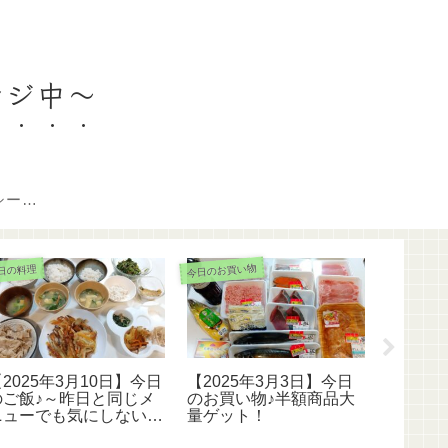
ンジ中〜
プライバシーポリシー＆免責事項
今日のお買い物
日の料理
今日の料理
2025年3月10日】今日
【2025年3月3日】今日
【202
のご飯♪～昨日と同じメ
のお買い物♪半額商品大
のご飯
ニューでも気にしない！
量ゲット！
夜はかき揚げ～