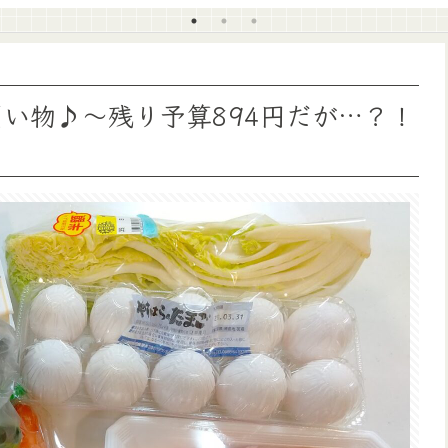
お買い物♪～残り予算894円だが…？！