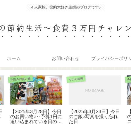
４人家族、節約大好き主婦のブログです♪
の節約生活〜食費３万円チャレ
ホーム
お問い合わせ
今日のお買い物
今日の料理
今
日
【2025年3月28日】今日
【2025年3月23日】今日
【
算
のお買い物♪～予算1円に
のご飯♪写真を撮り忘れ
追い込まれている日の買
た日
い物～